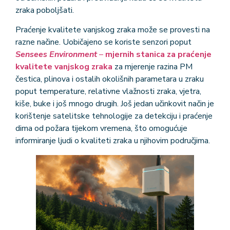
zraka poboljšati.
Praćenje kvalitete vanjskog zraka može se provesti na
razne načine. Uobičajeno se koriste senzori poput
Sensees Environment
–
mjernih stanica za praćenje
kvalitete vanjskog zraka
za mjerenje razina PM
čestica, plinova i ostalih okolišnih parametara u zraku
poput temperature, relativne vlažnosti zraka, vjetra,
kiše, buke i još mnogo drugih. Još jedan učinkovit način je
korištenje satelitske tehnologije za detekciju i praćenje
dima od požara tijekom vremena, što omogućuje
informiranje ljudi o kvaliteti zraka u njihovim područjima.