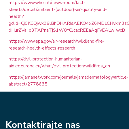
https://www.who.int/news-room/fact-
sheets/detail/ambient-(outdoor)-air-quality-and-
health?
gclid=Cj0KCQjwk96lBhDHARIsAEKO4xZ6MDLCHvkm3zO
dHurZVa_o3TAPnaTjS1W0YCJcacREEaAqFvEALw_wcB
https://www.epa.gov/air-research/wildland-fire-
research-health-effects-research
https://civil-protection-humanitarian-
aid.ec.europa.eu/what/civil-protection/wildfires_en
https://jamanetwork.com/journals/jamadermatology/article-
abstract/2778635
Kontaktirajte nas