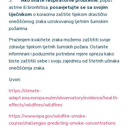
3.
Ako imate respiratorne probleme
, poput
astme ili bronhitisa,
posavjetujte se sa svojim
liječnikom
o koracima zaštite tijekom drastično
onečišćenog zraka uzrokovanog ljetnim šumskim
požarima.
Praćenjem kvalitete zraka možemo zaštititi svoje
zdravlje tijekom ljetnih šumskih požara. Ostanite
informirani i poduzmite potrebne mjere opreza kako
biste zaštitili sebe i svoju zajednicu od štetnih učinaka
onečišćenja zraka.
Izvori:
https://climate-
adapt.eea.europa.eu/en/observatory/evidence/health-
effects/wildfires/wildfires
https://www.epa.gov/wildfire-smoke-
course/challenges-predicting-smoke-concentrations