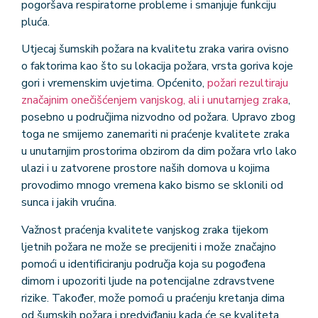
pogoršava respiratorne probleme i smanjuje funkciju
pluća.
Utjecaj šumskih požara na kvalitetu zraka varira ovisno
o faktorima kao što su lokacija požara, vrsta goriva koje
gori i vremenskim uvjetima. Općenito,
požari rezultiraju
značajnim onečišćenjem vanjskog, ali i unutarnjeg zraka
,
posebno u područjima nizvodno od požara. Upravo zbog
toga ne smijemo zanemariti ni praćenje kvalitete zraka
u unutarnjim prostorima obzirom da dim požara vrlo lako
ulazi i u zatvorene prostore naših domova u kojima
provodimo mnogo vremena kako bismo se sklonili od
sunca i jakih vrućina.
Važnost praćenja kvalitete vanjskog zraka tijekom
ljetnih požara ne može se precijeniti i može značajno
pomoći u identificiranju područja koja su pogođena
dimom i upozoriti ljude na potencijalne zdravstvene
rizike. Također, može pomoći u praćenju kretanja dima
od šumskih požara i predviđanju kada će se kvaliteta