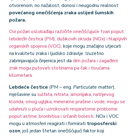
otvorenom, no nažalost, donosi i neugodnu realnost
povećanog onečišćenja zraka uslijed šumskih
požara.
Ovi požari oslobađaju različite onečišćujuće tvari poput
lebdećih čestica (PM), dušikovih oksida (NOx) i hlapljivih
organskih spojeva (VOC),
koje mogu značajno utjecati
na kvalitetu zraka i ljudsko zdravlje. Izuzetno
zabrinjavajuća činjenica jest da
dim požara i zagađeni
zrak mogu putovati stotinama pa čak i tisućama
kilometara.
Lebdeće čestice
(PM – eng.
Particulate matter
),
mješavine su
sulfata, nitrata, amonijaka, natrijevog
klorida, crnog ugljika, mineralne prašine i vode, mogu se
udahnuti u pluća i uzrokovati respiratorne probleme
poput astme, bronhitisa i srčanih bolesti.
NOx i VOC
mogu u atmosferi reagirati i formirati
troposferski
ozon
, još jedan štetan onečišćujući faktor koji