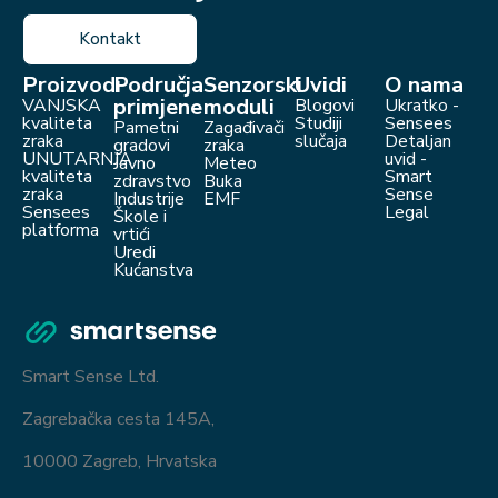
Kontakt
Proizvodi
Područja
Senzorski
Uvidi
O nama
primjene
moduli
VANJSKA
Blogovi
Ukratko -
kvaliteta
Studiji
Sensees
Pametni
Zagađivači
zraka
slučaja
Detaljan
gradovi
zraka
UNUTARNJA
uvid -
Javno
Meteo
kvaliteta
Smart
zdravstvo
Buka
zraka
Sense
Industrije
EMF
Sensees
Legal
Škole i
platforma
vrtići
Uredi
Kućanstva
Smart Sense Ltd.
Zagrebačka cesta 145A,
10000 Zagreb, Hrvatska