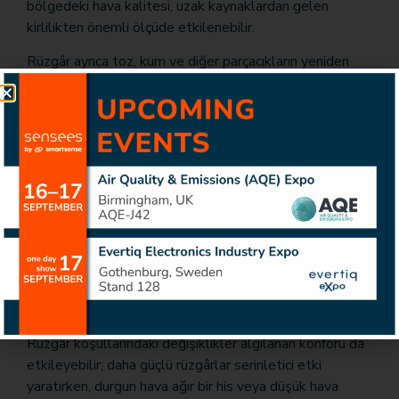
bölgedeki hava kalitesi, uzak kaynaklardan gelen
kirlilikten önemli ölçüde etkilenebilir.
Rüzgâr ayrıca toz, kum ve diğer parçacıkların yeniden
havalanmasına katkıda bulunarak havadaki partikül
madde konsantrasyonlarını geçici olarak artırabilir. Bazı
durumlarda güçlü rüzgârlar kirleticileri uzun mesafelere
taşıyarak, kaynağından çok uzak bölgelerde bile hava
kalitesini etkileyebilir.
Rüzgâr kontrol edilemese de, rüzgâr hızı ve yönünün
izlenmesi hava kalitesindeki değişiklikleri anlamak için
önemli bir bağlam sağlar. Kirletici
konsantrasyonlarındaki dalgalanmaları açıklamaya
yardımcı olur ve çevresel koşulların daha doğru
değerlendirilmesini destekler.
Rüzgâr koşullarındaki değişiklikler algılanan konforu da
etkileyebilir; daha güçlü rüzgârlar serinletici etki
yaratırken, durgun hava ağır bir his veya düşük hava