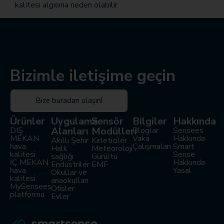
kalitesi algısına neden olabilir.
Bizimle iletişime geçin
Bize buradan ulaşın!
Ürünler
Uygulama
Sensör
Bilgiler
Hakkında
Alanları
Modülleri
DIŞ
Bloglar
Sensees
MEKAN
Vaka
Hakkında
Akıllı Şehir
Kirleticiler
hava
Çalışmaları
Smart
Halk
Meteoroloji
kalitesi
Sense
sağlığı
Gürültü
İÇ MEKAN
Hakkında
Endüstriler
EMF
hava
Yasal
Okullar ve
kalitesi
anaokulları
MySensees
Ofisler
platformu
Evler