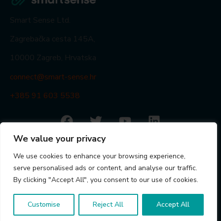
Smart Sense Ltd.
Zagrebačka cesta 145A,
10000 Zagreb, Hrvatska
connect@smart-sense.hr
+385 91 603 5538
© Smart Sense Ltd. 2024
We value your privacy
Beyanlar
Gizlilik Politikası
Gizlilik Politikası
ISO 9001
We use cookies to enhance your browsing experience,
İş ortağı portalı
serve personalised ads or content, and analyse our traffic.
By clicking "Accept All", you consent to our use of cookies.
Customise
Reject All
Accept All