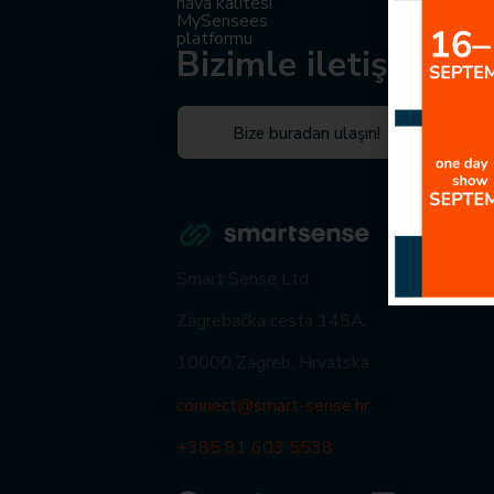
hava kalitesi
Okullar ve a
MySensees
Ofisler
platformu
Evler
Bizimle iletişime ge
Bize buradan ulaşın!
Smart Sense Ltd.
Zagrebačka cesta 145A,
10000 Zagreb, Hrvatska
connect@smart-sense.hr
+385 91 603 5538