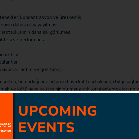
etenekler, konsantrasyon ve üretkenlik
lerinin daha kolay yayılması
hastalıklarının daha sık görülmesi
litesi ve performans
nluk hissi
bulantısı
aksiyonlar, astım ve göz tahrişi
sörleri, bulunduğunuz ortamın hava kalitesi hakkında bilgi sağl
amak ve kötü hava kalitesinin olumsuz etkilerini önlemek için ne 
 gerektiğini önerir.
 Alanları
Sensör Modülleri
Bilgiler
Kirleticiler
Bloglar
Meteoroloji
Vaka Çalışmaları
Gürültü