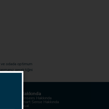
ar ve odada optimum
yapmanız gerektiğini
Hakkında
Sensees Hakkında
Smart Sense Hakkında
Yasal