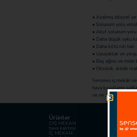
• Azalmış bilişsel y
• Solunum yolu virüs
• Akut solunum yolu 
• Daha düşük uyku ka
• Daha kötü ruh hali
• Uyuşukluk ve yorgu
• Baş ağrısı ve mide 
• Öksürük, alerjik re
Sensees iç mekân sen
hava koşullarını sağl
ve ne zaman yapmanız
Ürünler
Uygulama
DIŞ MEKAN
Akıllı Şehir
hava kalitesi
Halk sağlığı
İÇ MEKAN
Endüstriler