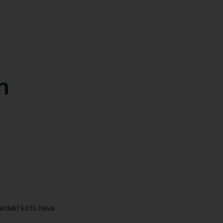
n
lardaki kötü hava