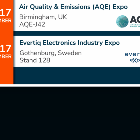
naokulları
EMF
çin