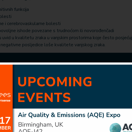
tivnih funkcija
olesti
ne i cerebrovaskularne bolesti
ovoljne ishode povezane s trudnoćom ili novorođenčadi
u uvid u kvalitetu zraka u vanjskim prostorima koje često posjeću
iti negativne posljedice loše kvalitete vanjskog zraka.
 primjene
Senzorski moduli
Uvidi
adovi
Zagađivači zraka
Blogovi
stvo
Meteo
Studiji slučaja
Buka
i
EMF