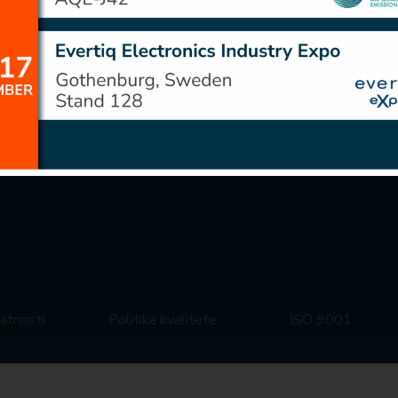
vatnosti
Politika kvalitete
ISO 9001