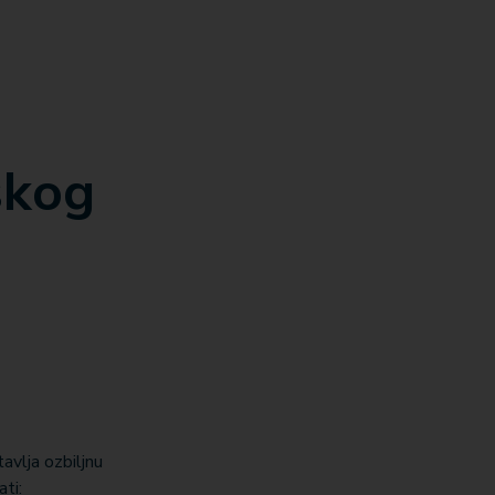
skog
avlja ozbiljnu
ati: