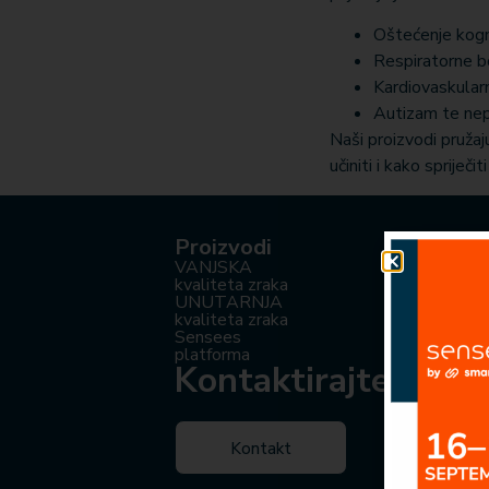
Oštećenje kogni
Respiratorne b
Kardiovaskular
Autizam te nep
Naši proizvodi pružaj
učiniti i kako spriječ
Proizvodi
Područja
VANJSKA
Pametni gr
kvaliteta zraka
Javno zdrav
UNUTARNJA
Industrije
kvaliteta zraka
Škole i vrtić
Sensees
Uredi
platforma
Kućanstva
Kontaktirajte nas
Kontakt