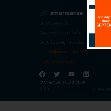
Smart Sense Ltd.
Zagrebačka cesta 145A,
10000 Zagreb, Hrvatska
connect@smart-sense.hr
+385 91 603 5538
© Smart Sense Ltd. 2024
Izjava
Politika pri