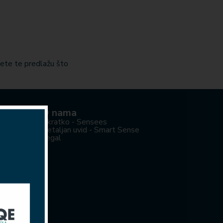
jete te predlažu što
O nama
Ukratko - Sensees
Detaljan uvid - Smart Sense
Legal