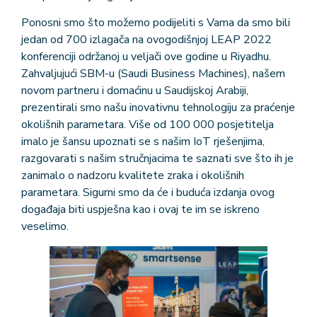
Ponosni smo što možemo podijeliti s Vama da smo bili
jedan od 700 izlagača na ovogodišnjoj LEAP 2022
konferenciji održanoj u veljači ove godine u Riyadhu.
Zahvaljujući SBM-u (Saudi Business Machines), našem
novom partneru i domaćinu u Saudijskoj Arabiji,
prezentirali smo našu inovativnu tehnologiju za praćenje
okolišnih parametara. Više od 100 000 posjetitelja
imalo je šansu upoznati se s našim IoT rješenjima,
razgovarati s našim stručnjacima te saznati sve što ih je
zanimalo o nadzoru kvalitete zraka i okolišnih
parametara. Sigurni smo da će i buduća izdanja ovog
događaja biti uspješna kao i ovaj te im se iskreno
veselimo.