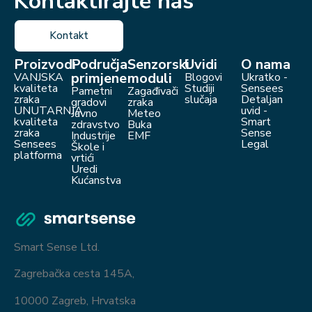
Kontaktirajte nas
Kontakt
Proizvodi
Područja
Senzorski
Uvidi
O nama
primjene
moduli
VANJSKA
Blogovi
Ukratko -
kvaliteta
Studiji
Sensees
Pametni
Zagađivači
zraka
slučaja
Detaljan
gradovi
zraka
UNUTARNJA
uvid -
Javno
Meteo
kvaliteta
Smart
zdravstvo
Buka
zraka
Sense
Industrije
EMF
Sensees
Legal
Škole i
platforma
vrtići
Uredi
Kućanstva
Smart Sense Ltd.
Zagrebačka cesta 145A,
10000 Zagreb, Hrvatska